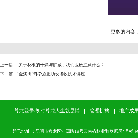
更多的内容
上一篇：
关于花椒的干燥与贮藏，我们应该注意什么？
下一篇：
“金满田”科学施肥助农增收技术讲座
尊龙登录-凯时尊龙人生就是博
管理机构
推广成
通讯地址 ：昆明市盘龙区沣源路18号云南省林业和草原局4号楼 65