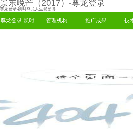
景东晚芒（2017）-尊龙登录
尊龙登录-凯时尊龙人生就是博
尊龙登录-凯时
管理机构
推广成果
技
尊龙人生就是
博