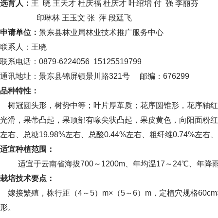
选育人：
王
晓
王天才
杜庆福
杜庆才
叶绍增
付
强
李丽芬
印琳林
王玉文
张
萍
段廷飞
申请单位：
景东县林业局林业技术推广服务中心
联系人：王晓
联系电话：
0879-6224056 15125519799
通讯地址：景东县锦屏镇景川路
321号 邮编：676299
品种特性
：
树冠圆头形，树势中等；叶片厚革质；花序圆锥形，花序轴红
光滑，果蒂凸起，果顶部有喙尖状凸起，果皮黄色，向阳面粉红
左右、总糖19.98%左右、总酸0.44%左右、
粗纤维
0.74%左右、
适宜种植范围
：
适宜于云南省海拔
700～1200m、年均温17～24℃、年降
栽培技术要点
：
嫁接繁殖，株行距（
4～5）m×（5～6）m，定植穴规格60
形。