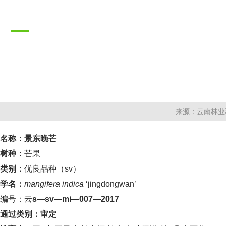
推广成果
PROMOTION RESULTS
来源：云南林业
名称：
景东晚芒
树种：
芒果
类别：
优良品种（
sv）
学名：
mangifera indica
‘jingdongwan’
编号：云
s—sv—mi—007—2017
通过类别：审定