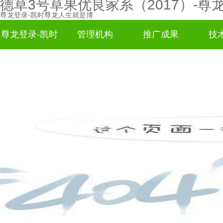
德草3号草果优良家系（2017）-尊
尊龙登录-凯时尊龙人生就是博
尊龙登录-凯时
管理机构
推广成果
技
尊龙人生就是
博