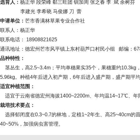
选育人：
杨正华
段荣峰
郗三旺团
钏加周
张之春
李
斌
余树芬
李建光
李希晓
马俊娜
刀
蕾
申请单位：
芒市香满林草果专业合作社
联系人：杨正华
联系电话：
18908821625
通讯地址：德宏州芒市风平镇上东村葫芦口村民小组
邮编：
67
品种特性
：
茎丛生，高
2.5~3.4m；平均单穗果实35个，果穗重
约
10.3
5.96kg。种植4年后进入初产期，6年后进入盛产期，盛产期平均亩
适宜种植范围
：
适宜于云南省
德宏州海拔
1400~2200m、年均温14~17℃
、年
栽培技术要点
：
选择郁闭度在
0.3~0.7的林地，
定植
1~2年生、
高
25~40cm的
40~50%，加强病虫害管理。