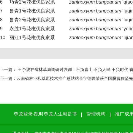
6
巧青2号花椒优良家系
zanthoxyum bungeanum
‘qiao
7
鲁青1号花椒优良家系
zanthoxyum
bungeanum
‘luqi
8
鲁青2号花椒优良家系
zanthoxyum bungeanum
‘luqi
9
永胜1号花椒优良家系
zanthoxyum bungeanum
‘yong
10
丽江1号花椒优良家系
zanthoxyum bungeanum
‘lijia
上一篇：
王予波在省林草局调研时强调：不负青山 不负人民 不负时代 
下一篇：
云南省林业和草原技术推广总站站长宁德鲁荣获全国脱贫攻坚先
尊龙登录-凯时尊龙人生就是博
管理机构
推广成