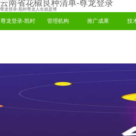
云南省花椒良种清单-尊龙登录
尊龙登录-凯时尊龙人生就是博
尊龙登录-凯时
管理机构
推广成果
技
尊龙人生就是
博