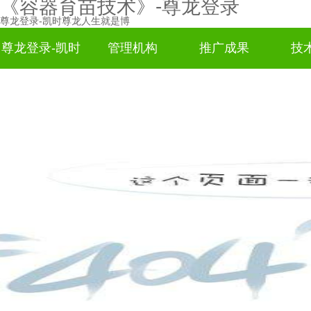
《容器育苗技术》-尊龙登录
尊龙登录-凯时尊龙人生就是博
尊龙登录-凯时
管理机构
推广成果
技
尊龙人生就是
博