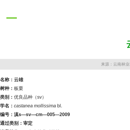
推广成果
PROMOTION RESULTS
来源：云南林业
名称：
云雄
树种：
板栗
类别：
优良品种
（
sv）
学名：
castanea mollissima
bl.
编号：
滇
s
—
sv
—
cm
—005—2009
通过类别：审定