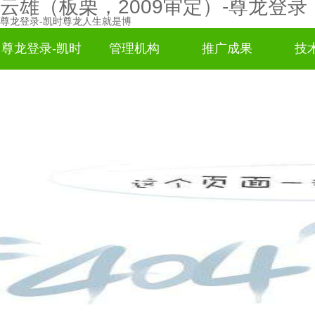
云雄（板栗，2009审定）-尊龙登录
尊龙登录-凯时尊龙人生就是博
尊龙登录-凯时
管理机构
推广成果
技
尊龙人生就是
博