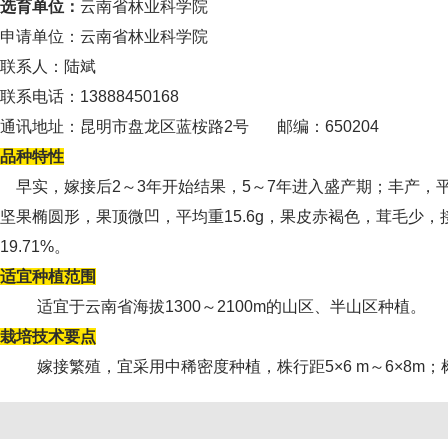
选育单位：
云南省林业科学院
申请单位：云南省林业科学院
联系人：陆斌
联系电话：
13888450168
通讯地址：昆明市盘龙区蓝桉路
2号 邮编：650204
品种特性
早实，嫁接后
2～3年开始结果，5～7年进入盛产期；丰产，平
坚果椭圆形，果顶微凹，平均重15.6g，果皮赤褐色，茸毛少，
19.71%。
适宜种植范围
适宜于云南省海拔
1300～2100m的山区、半山区种植。
栽培技术要点
嫁接繁殖，宜采用中稀密度种植，株行距
5×6 m～6×