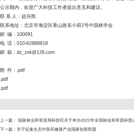
公示期内，欢迎广大科技工作者提出意见和建议。
联 系 人：赵兴凯
联系地址：北京市海淀区香山路东小府2号中国林学会
邮 编：100091
电 话：010-62889818
邮 箱：
dz_zxk@126.com
附 件：.pdf
.pdf
.pdf
上一篇：
国家林业和草原局科技司关于举办2022年全国林业和草原科普
下一篇：
关于征集生态中医药健康产业国家创新联盟