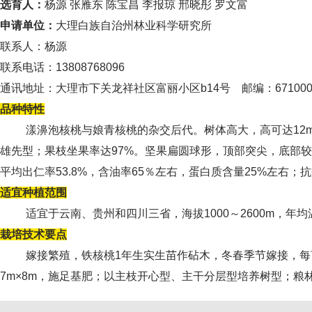
选育人：
杨源
张雁东
陈宝昌
李报琼
邢晓彤
罗文富
申请单位：
大理白族自治州林业科学研究所
联系人：杨源
联系电话：
13808768096
通讯地址：大理市下关龙祥社区富丽小区
b14号 邮编：67100
品种特性
漾濞泡核桃与娘青核桃的杂交后代。树体高大，高可达
1
雄先型；果枝坐果率达97%。坚果扁圆球形，顶部突尖，底部较平
平均出仁率53.8%，含油率65％左右，蛋白质含量25%左右
适宜种植范围
适宜于云南、贵州和四川三省，海拔
1000～2600m，
栽培技术要点
嫁接繁殖，铁核桃
1年生实生苗作砧木，冬春季节嫁接，每
7m×8m，施足基肥；以主枝开心型、主干分层型培养树型；