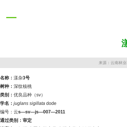
推广成果
PROMOTION RESULTS
来源：云南林业
名称：
漾杂
3号
树种：
深纹核桃
类别：
优良品种（
sv）
学名：
juglans sigillata
dode
编号：云
s—sv—js—007—2011
通过类别：审定