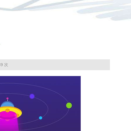
前位置：
尊龙登录-凯时尊龙人生就是博
>
推广成果
> 标准规范
》
9 次