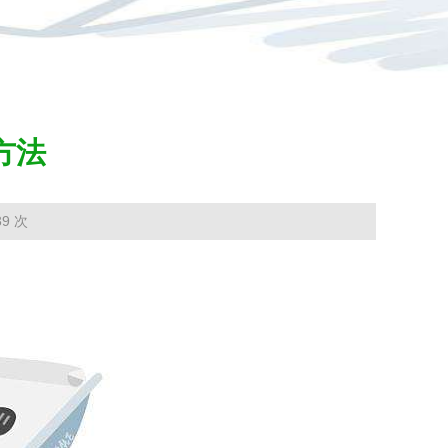
前位置：
尊龙登录-凯时尊龙人生就是博
>
推广成果
> 林业专利
方法
9 次