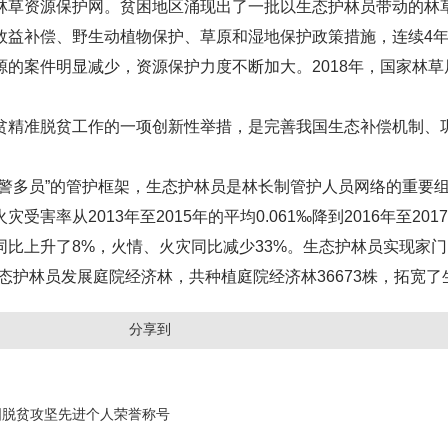
林草资源保护网。贫困地区涌现出了一批以生态护林员带动的林
效益补偿、野生动植物保护、草原和湿地保护政策措施，连续4
的案件明显减少，资源保护力度不断加大。2018年，国家林草
准脱贫工作的一项创新性举措，是完善我国生态补偿机制、巩
多员”的管护框架，生态护林员是林长制管护人员网络的重要组成
率从2013年至2015年的平均0.061‰降到2016年至2017
上升了8%，火情、火灾同比减少33%。生态护林员实现家门口
21名生态护林员发展庭院经济林，共种植庭院经济林36673株，
分享到
国脱贫攻坚先进个人荣誉称号