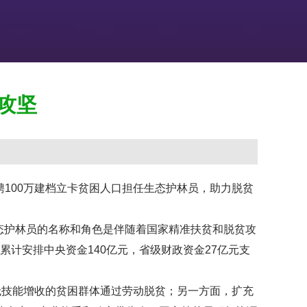
前位置：
尊龙登录-凯时尊龙人生就是博
>
推广动态
> 行业动态
攻坚
100万建档立卡贫困人口担任生态护林员，助力脱贫
态护林员的名称和角色是伴随着国家精准扶贫和脱贫攻
累计安排中央资金140亿元，省级财政资金27亿元支
技能增收的贫困群体通过劳动脱贫；另一方面，扩充