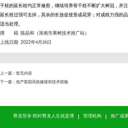
干枝的延长枝均正常修剪，继续培养骨干枝不断扩大树冠，并注
延长枝过强可去掉，其余的长放促使形成花芽；对成枝力强的品
适当处理。
撰 稿
陈晶和
（
淮南市果树技术推广站）
上线日期
2022
年
4
月
26
日
上一篇：
暂无内容
下一篇：
低产梨园高枝嫁接前技术措施
尊龙登录-凯时尊龙人生就是博
管理机构
推广成