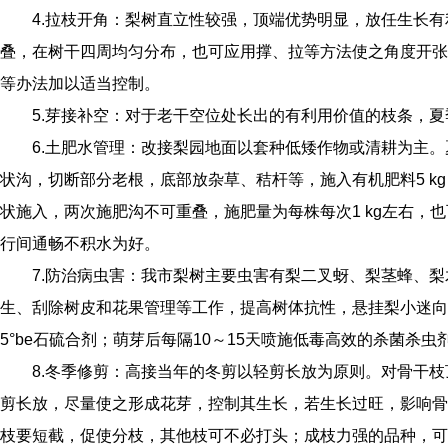
4.拉枝开角：
梨树直立性较强，顶端优势明显，放任生长有
叠，在树干四周均匀分布，也可应用撑、拉等方法使之角度开张
等办法加以适当控制。
5.芽接补空：
对于老干空位处长出的有利用价值的枝条，夏
6.土肥水管理：
改接梨园地面以套种低矮作物或清耕为主。夏
状沟，切断部分老根，底部放杂草、秸杆等，施入有机肥料5 k
状施入，两次施肥沟不可重叠，施肥量为每株每次1 kg左右，也
行间通畅不积水为好。
7.防治病虫害：
我市梨树主要虫害有梨二叉蚜、梨茎蜂、梨
生、刮除树皮和花果管理等工作，提高树体抗性，悬挂梨小迷向
5°be石硫合剂；萌芽后每隔10～15天喷施低毒高效的杀菌
8.冬季修剪：
高接当年的冬剪以轻剪长放为原则。对骨干枝
剪长放，尽量使之形成花芽，控制其生长，若生长过旺，影响骨
枝要短截，促使分枝，其他枝可不必打头；成枝力强的品种，可