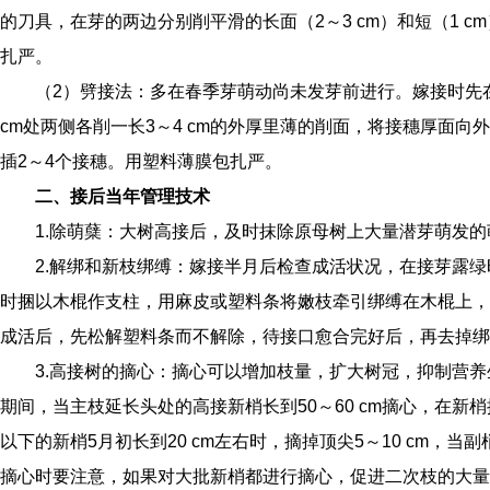
的刀具，在芽的两边分别削平滑的长面（2～3 cm）和短（1
扎严。
（2）劈接法：多在春季芽萌动尚未发芽前进行。嫁接时先
cm处两侧各削一长3～4 cm的外厚里薄的削面，将接穗厚面
插2～4个接穗。用塑料薄膜包扎严。
二、接后当年管理技术
1.除萌蘖：
大树高接后，及时抹除原母树上大量潜芽萌发的
2.解绑和新枝绑缚：
嫁接半月后检查成活状况，在接芽露绿
时捆以木棍作支柱，用麻皮或塑料条将嫩枝牵引绑缚在木棍上，
成活后，先松解塑料条而不解除，待接口愈合完好后，再去掉绑扎
3.高接树的摘心：
摘心可以增加枝量，扩大树冠，抑制营养
期间，当主枝延长头处的高接新梢长到50～60 cm摘心，在
以下的新梢5月初长到20 cm左右时，摘掉顶尖5～10 cm
摘心时要注意，如果对大批新梢都进行摘心，促进二次枝的大量