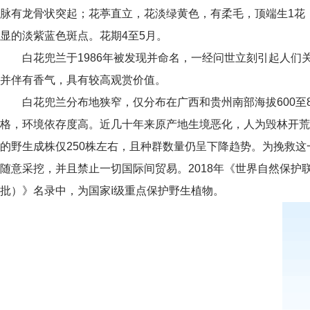
脉有龙骨状突起；
花葶直立，花淡绿黄色，有柔毛，顶端生1花
显的淡紫蓝色斑点。
花期4至5月。
白花兜兰于1986年被发现并命名，一经问世立刻引起人
并伴有香气，具有较高观赏价值。
白花兜兰分布地狭窄，仅分布在广西和贵州南部海拔600
格，环境依存度高。近几十年来原产地生境恶化，人为毁林开荒
的野生成株仅250株左右，且种群数量仍呈下降趋势。为挽救这
随意采挖，并且禁止一切国际间贸易。2018年《世界自然保护
批）》名录中，为国家ⅰ级重点保护野生植物。