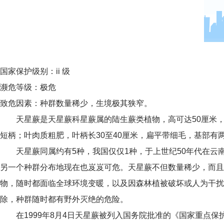
国家保护级别：ii
级
濒危等级：极
危
致危因素：种群数量稀少，生境极其狭窄。
天星蕨是天星蕨科星蕨属的陆生蕨类植物，高可达50厘米
短柄；叶肉质粗肥，叶柄长30至40厘米，扁平带细毛，基部有
天星蕨同属约有5种，我国仅仅1种，于上世纪50年代在云
另一个种群分布地现在也岌岌可危。天星蕨不但数量稀少，而且
物，随时都面临全球环境变暖，以及因森林植被破坏或人为干扰
除，种群随时都有野外灭绝的危险。
在1999年8月4日天星蕨被列入国务院批准的《国家重点