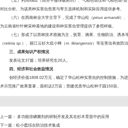
（五）利用xad2（高分子微球吸附剂）、气相色谱仪和气相色谱
对比分析。为该类种实害虫危害与寄主选择机制和实际应用提供参考。
（六）在西南林业大学主导下，完成了华山松（
pinus armandii
）、
为云南省针叶树采种基地的建设和种实害虫管理提供了参照样板。
（七）形成了以营林技术措施为主，抚育、摘果、生物防治、诱杀
（
retinia sp.
）、丽江云杉大痣小蜂（
m. likiangensis
）等实害虫有效防治
三、成果知识产权情况
发表论文37篇；培养研究生20人。
四、经济和社会效益情况
创经济价值1808.02万元，确定了华山松种实害虫的控制措施
术示范推广效果显著，面积达2万亩；营建优质华山松种子园150亩。
上一篇：
多功能溶磷菌剂的研制开发及其在杉木育苗中的应用
下一篇：
松小蠹综合防治技术集成