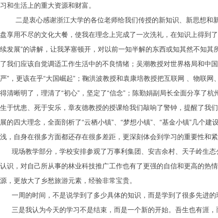
习和生活上的重大资源和财富。
二是衷心感谢浙江大学的各位老师给我们传授的新知识、新思想和新的
盘享用不尽的文化大餐，使我在理念上完成了一次洗礼，在知识上得到了
续发展”的讲解，让我茅塞顿开，对以前一知半解的东西或知其然不知其
了我们应该自觉调适工作生活中的不良情绪；吴潮教授对世界格局和中国
严”，更该在乎“大国崛起”；鞠洪波教授和袁康培教授把互联网 、物
得清晰明了，理清了“初心”，坚定了“信念”；陈勤娟副局长全面分享
生于忧患、死于安乐，章友德教授的授课给我们敲响了警钟，提醒了我们
展的四大理念，全面剖析了“云栖小镇”、“梦想小镇”、“基金小镇”几
浅，自身在很多方面都还存在很多差距，更深刻体会到学习的重要性和紧
现场教学部分，学校安排参观了万事利集团、安吉余村、天子岭生态公
认识，对自己所从事的林业科技推广工作也有了更强的自信和更高的热情
源，更放大了乡愁旅游元素，经验非常宝贵。
一周的时间，不是说学到了多少具体的知识，而是学到了很多先进的
三是我认为今天的学习不是结束，而是一个新的开始。吾生也有涯，而