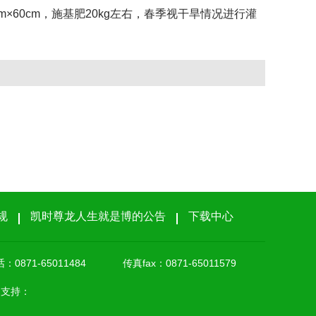
0cm×60cm，施基肥20kg左右，春季视干旱情况进行灌
规
凯时尊龙人生就是博的公告
下载中心
0871-65011484
传真fax：0871-65011579
erd 支持：