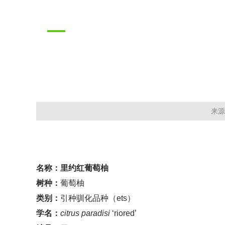
推广成果
PROMOTION RESULTS
来源
名称：里约红葡萄柚
树种：
葡萄柚
类别：
引种驯化品种（
ets）
学名：
citrus paradisi
‘riored’