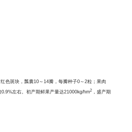
有红色斑块，瓢囊10
～
14瓣，每瓣种子0～2粒；果肉
2
.9%左右。初产期鲜果产量达21000kg/hm
，盛产期