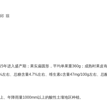
邱
琼
15年进入盛产期；果实扁圆形，平均单果重360g；成熟时果皮
左右、总糖含量4.7%左右、维生素c含量47mg/100g左右、总酸0
℃以上、年降雨量1000mm以上的酸性土壤地区种植。