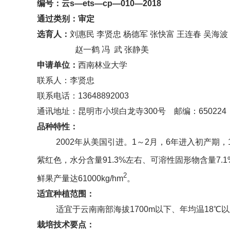
编号：云
s—ets—cp—010—2018
通过类别：审定
选育人：
刘惠民
李贤忠
杨德军
张快富
王连春
吴海波
赵一鹤
冯
武
张静美
申请单位：
西南林业大学
联系人：李贤忠
联系电话：
13648892003
通讯地址：昆明市小坝白龙寺
300号
邮编：
650224
品种特性：
2002年从美国引进。
1～2月，6年进入初产期，
紫红色，水分含量91.3%左右、可溶性固形物含量7.1%
2
鲜果产量达
61000kg/hm
。
适宜种植范围：
适宜于
云南南部海拔
1700m以下、年均温18
栽培技术要点：