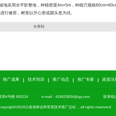
坡地采用水平阶整地，种植密度
4m×5m，种植穴规格60cm×6
季进行修剪，树形以开心形或圆头形为佳。
分享到
推广成果
技术培训
推广动态
推广专家
政策法
4号楼 650224
e-mail：
416833834@qq.com
联系电话：
opyright©2018云南省林业和草原技术推广总站 ，all rights reserv