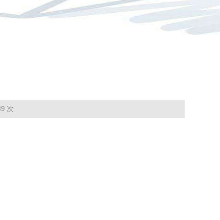
前位置：
尊龙登录-凯时尊龙人生就是博
>
推广成果
> 林木良种
9 次