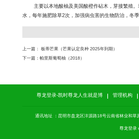
主要以本地酸柚及美国酸橙作砧木，芽接繁殖。
水，每年施肥除草2次，加强病虫害的生物防治，冬
上一篇：
板蒂芒果（芒果认定良种 2025年到期）
下一篇：
帕里斯葡萄柚（2018）
尊龙登录-凯时尊龙人生就是博
管理机构
通讯地址 ：昆明市盘龙区沣源路18号云南省林业和草原局
尊龙登录 c